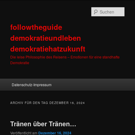
Such
followtheguide
demokratieundleben
demokratiehatzukunft
Die leise Philosophie des Reisens – Emotionen für eine standhafte
Demokratie
Hauptmenü
Datenschutz-Impressum
Zum Inhalt wechseln
Zum sekundären Inhalt wechseln
ARCHIV FÜR DEN TAG
DEZEMBER 16, 2024
Tränen über Tränen…
Veröffentlicht am
Dezember 16, 2024