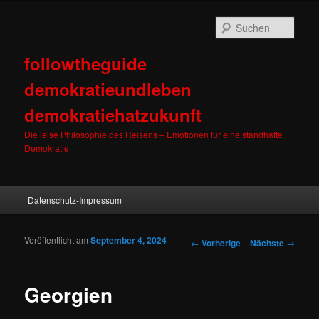
Such
followtheguide
demokratieundleben
demokratiehatzukunft
Die leise Philosophie des Reisens – Emotionen für eine standhafte
Demokratie
Hauptmenü
Datenschutz-Impressum
Zum Inhalt wechseln
Zum sekundären Inhalt wechseln
Veröffentlicht am
September 4, 2024
Artikelnavigation
←
Vorherige
Nächste
→
Georgien