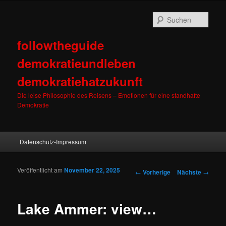
Such
followtheguide
demokratieundleben
demokratiehatzukunft
Die leise Philosophie des Reisens – Emotionen für eine standhafte
Demokratie
Hauptmenü
Datenschutz-Impressum
Zum Inhalt wechseln
Zum sekundären Inhalt wechseln
Veröffentlicht am
November 22, 2025
Artikelnavigation
←
Vorherige
Nächste
→
Lake Ammer: view…