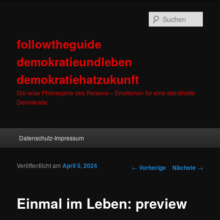
Such
followtheguide
demokratieundleben
demokratiehatzukunft
Die leise Philosophie des Reisens – Emotionen für eine standhafte
Demokratie
Hauptmenü
Datenschutz-Impressum
Zum Inhalt wechseln
Zum sekundären Inhalt wechseln
Veröffentlicht am
April 5, 2024
Artikelnavigation
←
Vorherige
Nächste
→
Einmal im Leben: preview